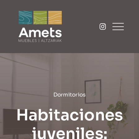
Saltar
al
contenido
Dormitorios
Habitaciones
juveniles: