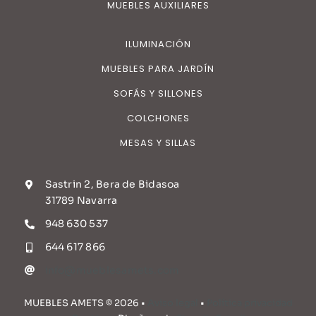
MUEBLES AUXILIARES
ILUMINACIÓN
MUEBLES PARA JARDÍN
SOFÁS Y SILLONES
COLCHONES
MESAS Y SILLAS
Sastrin 2, Bera de Bidasoa
31789 Navarra
948 630 537
644 617 866
info@mueblesamets.com
MUEBLES AMETS © 2026 •
Aviso legal
•
Política privacidad