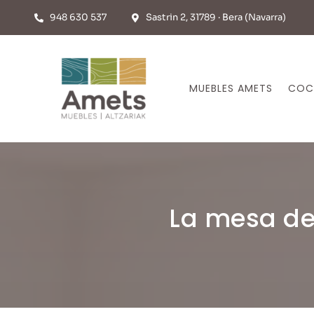
Saltar
948 630 537
Sastrin 2, 31789 · Bera (Navarra)
al
contenido
MUEBLES AMETS
COC
La mesa de 